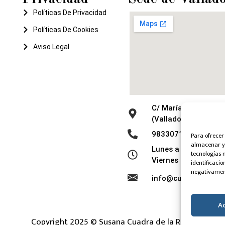
Políticas De Privacidad
Políticas De Cookies
Aviso Legal
C/ María de Molina, 
(Valladolid)
983307119 - 65176
Para ofrecer
almacenar y/
Lunes a jueves de 9:
tecnologías 
Viernes de 9:30 a 14
identificacio
negativament
info@cuadradelaro
A
Copyright 2025 © Susana Cuadra de la Roca