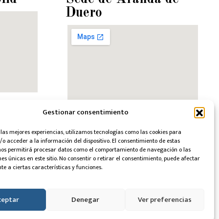
Duero
9 – 1ºB. 47001
Gestionar consentimiento
C/ Isilla, 15 – OF. 4. 09400 Aranda
de Duero (Burgos)
8012
 las mejores experiencias, utilizamos tecnologías como las cookies para
o acceder a la información del dispositivo. El consentimiento de estas
947611836 - 651768012
30 a 19:30 hrs.
nos permitirá procesar datos como el comportamiento de navegación o las
:00 hrs.
nes únicas en este sitio. No consentir o retirar el consentimiento, puede afectar
Lunes a jueves de 9:30 a 19:30 hrs.
e a ciertas características y funciones.
Viernes de 9:30 a 14:00 hrs.
caabogada.com
info@cuadradelarocaabogada.com
ceptar
Denegar
Ver preferencias