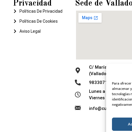
Privacidad
Sede de Vallado
Políticas De Privacidad
Políticas De Cookies
Aviso Legal
C/ María de Molina, 
(Valladolid)
983307119 - 65176
Para ofrecer
almacenar y/
Lunes a jueves de 9:
tecnologías 
Viernes de 9:30 a 14
identificacio
negativament
info@cuadradelaro
A