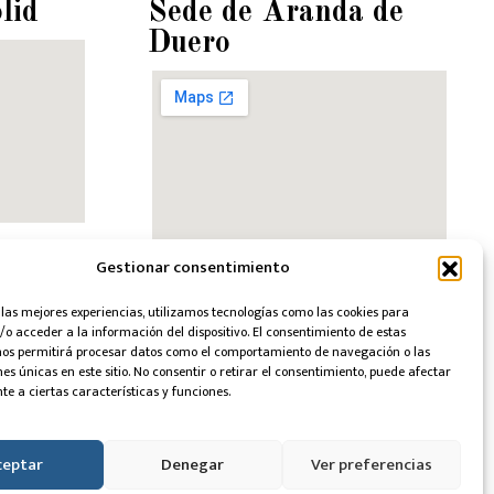
lid
Sede de Aranda de
Duero
9 – 1ºB. 47001
Gestionar consentimiento
C/ Isilla, 15 – OF. 4. 09400 Aranda
de Duero (Burgos)
8012
 las mejores experiencias, utilizamos tecnologías como las cookies para
o acceder a la información del dispositivo. El consentimiento de estas
947611836 - 651768012
30 a 19:30 hrs.
nos permitirá procesar datos como el comportamiento de navegación o las
:00 hrs.
nes únicas en este sitio. No consentir o retirar el consentimiento, puede afectar
Lunes a jueves de 9:30 a 19:30 hrs.
e a ciertas características y funciones.
Viernes de 9:30 a 14:00 hrs.
caabogada.com
info@cuadradelarocaabogada.com
ceptar
Denegar
Ver preferencias