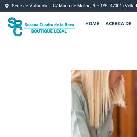
Sede de Valladolid - C/ María de Molina, 9 – 1ºB. 47001 (Vallad
HOME
ACERCA DE