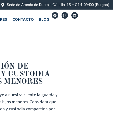
Sede de Aranda de Duero - C/ Isilla, 15 – Of.4. 09400 (Burgos)
RES
CONTACTO
BLOG
IÓN DE
 Y CUSTODIA
S MENORES
ye a nuestra cliente la guarda y
s hijos menores. Considera que
arda y custodia compartida por