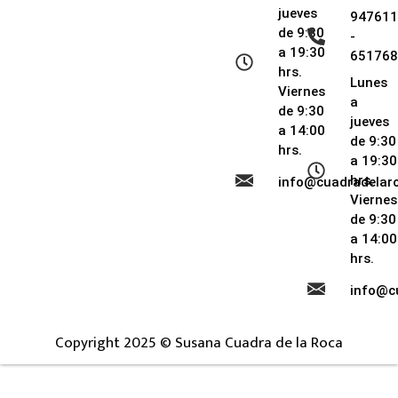
jueves
947611
de 9:30
-
a 19:30
651768
hrs.
Lunes
Viernes
a
de 9:30
jueves
a 14:00
de 9:30
hrs.
a 19:30
hrs.
info@cuadradela
Viernes
de 9:30
a 14:00
hrs.
info@c
Copyright 2025 © Susana Cuadra de la Roca