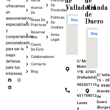
de
de
Home
Políticas
De
ofrecemos
Valladolid
Aranda
Acerca
Privacidad
un
De
de
Políticas
asesoramiento
Áreas De
Duero
De
especializado
Prácticas
Cookies
y
Reservar
Aviso
completamente
Cita
Legal
personalizado,
Casos
para ser la
De Éxito
mejor
Colaboradores
defensa
C/ María de
Contacto
Molina, 9 –
para tus
Blog
1ºB. 47001
intereses.
C/ Isilla
(Valladolid)
15 – OF
983307119
4. 0940
-
Aranda
651768012
de
Duero
Lunes
(Burgos
a