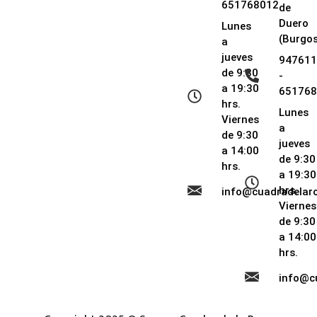
651768012
de
Duero
Lunes
(Burgos
a
jueves
947611
de 9:30
-
a 19:30
651768
hrs.
Lunes
Viernes
a
de 9:30
jueves
a 14:00
de 9:30
hrs.
a 19:30
hrs.
info@cuadradela
Viernes
de 9:30
a 14:00
hrs.
info@c