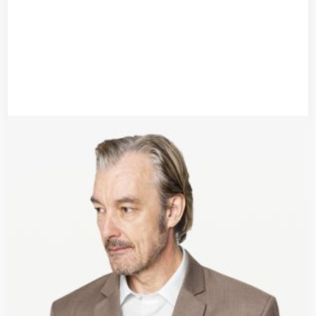
Gentlemen’s Blazer
$
220.00
$
199.00
Añadir al carrito