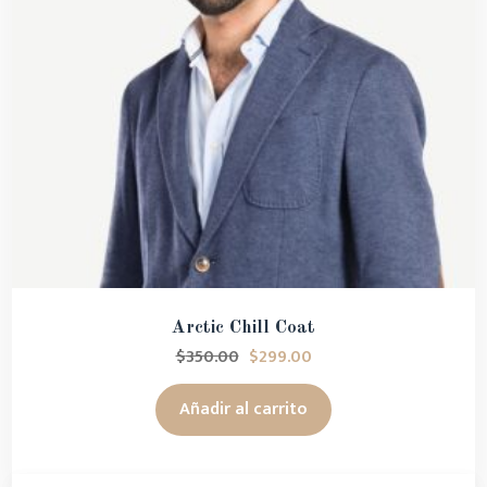
Arctic Chill Coat
$
350.00
$
299.00
Añadir al carrito