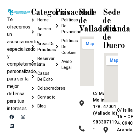
Categorías
Privacidad
Sede
Sede
Te
de
de
Home
Políticas
De
ofrecemos
Valladolid
Aranda
Acerca
Privacidad
un
De
de
Políticas
asesoramiento
Áreas De
Duero
De
especializado
Prácticas
Cookies
y
Reservar
Aviso
completamente
Cita
Legal
personalizado,
Casos
para ser la
De Éxito
mejor
Colaboradores
defensa
C/ María de
Contacto
Molina, 9 –
para tus
Blog
1ºB. 47001
intereses.
C/ Isilla
(Valladolid)
15 – OF
983307119
4. 0940
-
Aranda