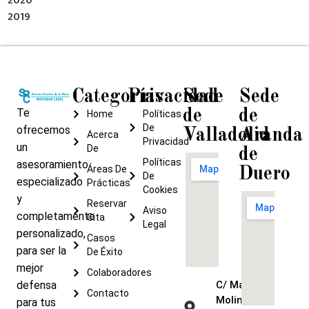
2020
2019
Categorías
Privacidad
Sede
Sede
Te
de
de
Home
Políticas
De
ofrecemos
Valladolid
Aranda
Acerca
Privacidad
un
De
de
Políticas
asesoramiento
Áreas De
Duero
De
especializado
Prácticas
Cookies
y
Reservar
Aviso
completamente
Cita
Legal
personalizado,
Casos
para ser la
De Éxito
mejor
Colaboradores
defensa
C/ María de
Contacto
Molina, 9 –
para tus