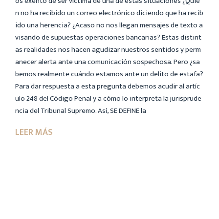
os exento de ser víctima de una de estas situaciones ¿Quié
n no ha recibido un correo electrónico diciendo que ha recib
ido una herencia? ¿Acaso no nos llegan mensajes de texto a
visando de supuestas operaciones bancarias? Estas distint
as realidades nos hacen agudizar nuestros sentidos y perm
anecer alerta ante una comunicación sospechosa. Pero ¿sa
bemos realmente cuándo estamos ante un delito de estafa?
Para dar respuesta a esta pregunta debemos acudir al artíc
ulo 248 del Código Penal y a cómo lo interpreta la jurisprude
ncia del Tribunal Supremo. Así, SE DEFINE la