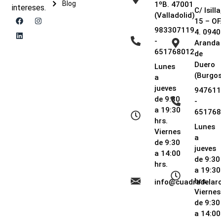
Blog
1ºB. 47001
intereses.
C/ Isilla
(Valladolid)
15 – OF
983307119
4. 0940
-
Aranda
651768012
de
Duero
Lunes
(Burgos
a
jueves
947611
de 9:30
-
a 19:30
651768
hrs.
Lunes
Viernes
a
de 9:30
jueves
a 14:00
de 9:30
hrs.
a 19:30
hrs.
info@cuadradela
Viernes
de 9:30
a 14:00