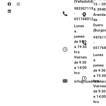
(Valladolid)
15 – OF
983307119
4. 0940
-
Aranda
651768012
de
Duero
Lunes
(Burgos
a
jueves
947611
de 9:30
-
a 19:30
651768
hrs.
Lunes
Viernes
a
de 9:30
jueves
a 14:00
de 9:30
hrs.
a 19:30
hrs.
info@cuadradela
Viernes
de 9:30
a 14:00
hrs.