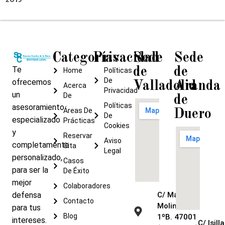
Categorías
Privacidad
Sede
Sede
Te
de
de
Home
Políticas
De
ofrecemos
Valladolid
Aranda
Acerca
Privacidad
un
De
de
Políticas
asesoramiento
Áreas De
Duero
De
especializado
Prácticas
Cookies
y
Reservar
Aviso
completamente
Cita
Legal
personalizado,
Casos
para ser la
De Éxito
mejor
Colaboradores
defensa
C/ María de
Contacto
Molina, 9 –
para tus
Blog
1ºB. 47001
intereses.
C/ Isilla