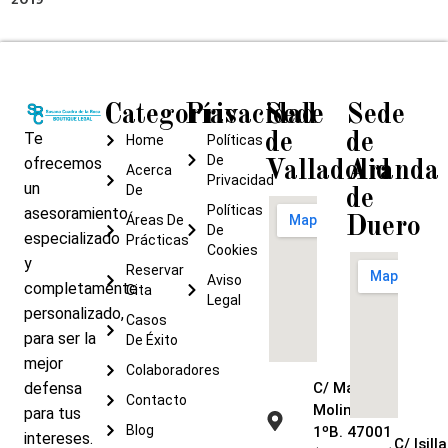
Categorías
Privacidad
Sede
Sede
Te
de
de
Home
Políticas
De
ofrecemos
Valladolid
Aranda
Acerca
Privacidad
un
De
de
Políticas
asesoramiento
Áreas De
Duero
De
especializado
Prácticas
Cookies
y
Reservar
Aviso
completamente
Cita
Legal
personalizado,
Casos
para ser la
De Éxito
mejor
Colaboradores
defensa
C/ María de
Contacto
Molina, 9 –
para tus
Blog
1ºB. 47001
intereses.
C/ Isilla