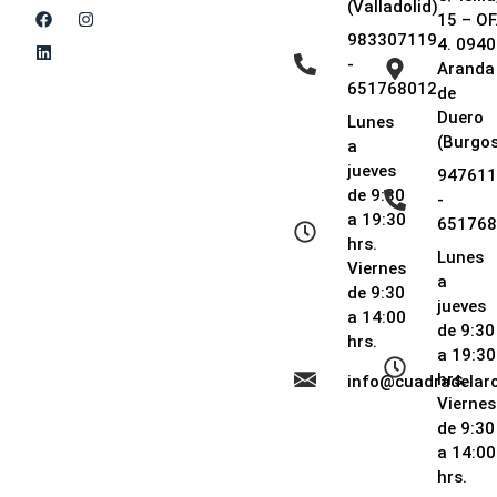
(Valladolid)
15 – OF
983307119
4. 0940
-
Aranda
651768012
de
Duero
Lunes
(Burgos
a
jueves
947611
de 9:30
-
a 19:30
651768
hrs.
Lunes
Viernes
a
de 9:30
jueves
a 14:00
de 9:30
hrs.
a 19:30
hrs.
info@cuadradela
Viernes
de 9:30
a 14:00
hrs.