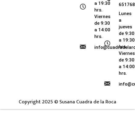
a 19:30
651768
hrs.
Lunes
Viernes
a
de 9:30
jueves
a 14:00
de 9:30
hrs.
a 19:30
hrs.
info@cuadradela
Viernes
de 9:30
a 14:00
hrs.
info@c
Copyright 2025 © Susana Cuadra de la Roca