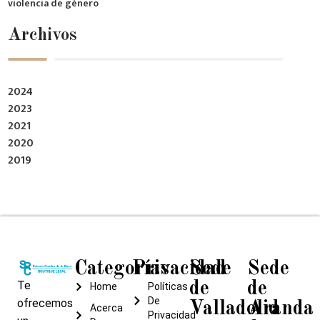
violencia de género
Archivos
2024
2023
2021
2020
2019
Categorías
Privacidad
Sede
Sede
Te
de
de
Home
Políticas
De
ofrecemos
Valladolid
Aranda
Acerca
Privacidad