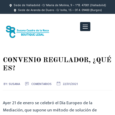
Sede de Valladolid - C/ María de Molina, 9 – 1ºB. 47001 (Valladolid)
Sede de Aranda de Duero - C/ Isilla, 15 – Of.4. 09400 (Burgos)
CONVENIO REGULADOR, ¿QUÉ
ES?
BY:
SUSANA
COMENTARIOS
22/01/2021
Ayer 21 de enero se celebró el Día Europeo de la
Mediación, que supone un método de solución de