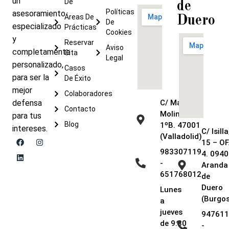
un
De
de
Políticas
asesoramiento
Áreas De
Duero
De
especializado
Prácticas
Cookies
y
Reservar
Aviso
completamente
Cita
Legal
personalizado,
Casos
para ser la
De Éxito
mejor
Colaboradores
defensa
C/ María de
Contacto
Molina, 9 –
para tus
Blog
1ºB. 47001
intereses.
C/ Isilla
(Valladolid)
15 – OF
983307119
4. 0940
-
Aranda
651768012
de
Duero
Lunes
(Burgos
a
jueves
947611
de 9:30
-