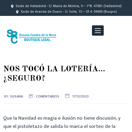
Sede de Valladolid - C/ María de Molina, 9 – 1ºB. 47001 (Valladolid)
Sede de Aranda de Duero - C/ Isilla, 15 – Of.4. 09400 (Burgos)
NOS TOCÓ LA LOTERÍA…
¿SEGURO?
BY:
SUSANA
COMENTARIOS
17/12/2023
Que la Navidad es magia e ilusión no tiene discusión, y
que el pistoletazo de salida lo marca el sorteo de la