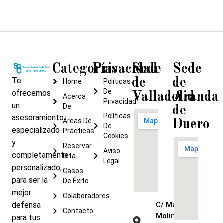
Categorías
Privacidad
Sede
Sede
Te
de
de
Home
Políticas
De
ofrecemos
Valladolid
Aranda
Acerca
Privacidad
un
De
de
Políticas
asesoramiento
Áreas De
Duero
De
especializado
Prácticas
Cookies
y
Reservar
Aviso
completamente
Cita
Legal
personalizado,
Casos
para ser la
De Éxito
mejor
Colaboradores
defensa
C/ María de
Contacto
Molina, 9 –
para tus