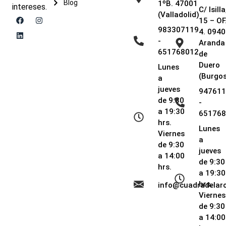
Blog
1ºB. 47001
intereses.
C/ Isilla
(Valladolid)
15 – OF
983307119
4. 0940
-
Aranda
651768012
de
Duero
Lunes
(Burgos
a
jueves
947611
de 9:30
-
a 19:30
651768
hrs.
Lunes
Viernes
a
de 9:30
jueves
a 14:00
de 9:30
hrs.
a 19:30
hrs.
info@cuadradela
Viernes
de 9:30
a 14:00