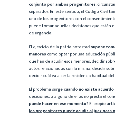
conjunto por ambos progenitores
, circunst
separados. En este sentido, el Código Civil t
uno de los progenitores con el consentimient
puede tomar aquellas decisiones que estén d
de urgencia.
El ejercicio de la patria potestad
supone toma
menores
como optar por una educación públic
que han de acudir esos menores, decidir sobre 
actos relacionados con la misma, decidir sob
decidir cuál va a ser la residencia habitual de
El problema surge
cuando no existe acuerdo 
decisiones, o alguno de ellos no presta el co
puede hacer en ese momento?
El propio artí
los progenitores puede acudir al juez para q