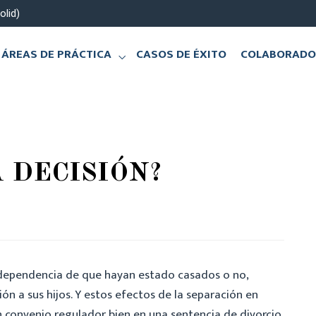
olid)
ÁREAS DE PRÁCTICA
CASOS DE ÉXITO
COLABORADO
 DECISIÓN?
independencia de que hayan estado casados o no,
n a sus hijos. Y estos efectos de la separación en
un convenio regulador bien en una sentencia de divorcio