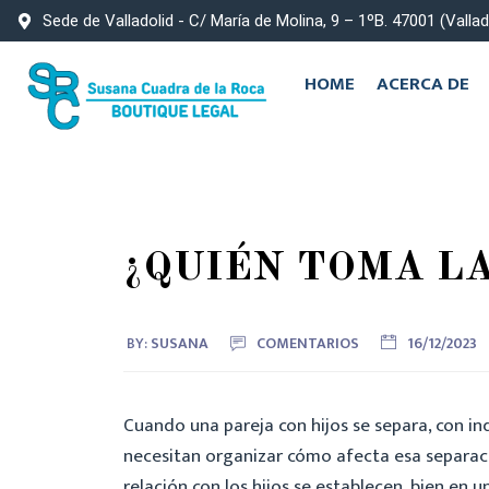
Sede de Valladolid - C/ María de Molina, 9 – 1ºB. 47001 (Vallad
HOME
ACERCA DE
¿QUIÉN TOMA LA
BY:
SUSANA
COMENTARIOS
16/12/2023
Cuando una pareja con hijos se separa, con 
necesitan organizar cómo afecta esa separació
relación con los hijos se establecen, bien en 