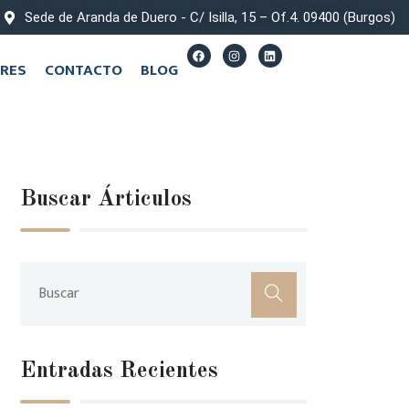
Sede de Aranda de Duero - C/ Isilla, 15 – Of.4. 09400 (Burgos)
RES
CONTACTO
BLOG
Buscar Árticulos
Entradas Recientes